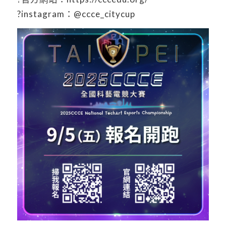
?instagram：@ccce_citycup