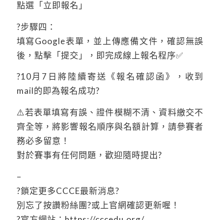
點選「立即報名」
?步驟四：
填寫Google表單，並上傳應備文件，確認無誤
後，點擊「提交」，即完成線上報名程序✅
?10月7日將陸續寄送《報名確認函》，收到
mail的即為報名成功?
⚠️若表單填寫有誤、證件模糊不清、資料繳交不
齊全等，將影響報名順序與名額計算，請參賽者
務必多留意！
對於賽事有任何問題，歡迎隨時提出?
–
?鎖定更多CCCE最新消息?
別忘了按讚粉絲團?或上官網確認更新喔！
?官方網站：https://cccedu.org/