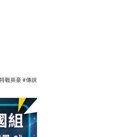
#特戰英豪 #傳說