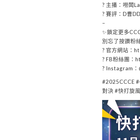
? 主播：嘮闆La
? 賽評：D曹DD
–
✨鎖定更多CC
別忘了按讚粉絲
? 官方網站：http
? FB粉絲團：http
? Instagram：
#2025CCC
對決 #快打旋風