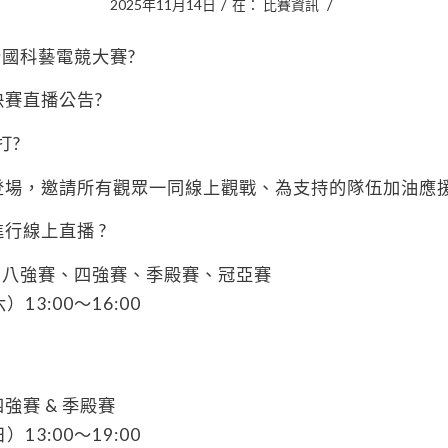
/
/
2025年11月14日
在：
比賽資訊
E 全國科藝電競大賽?
賽直播公告?
打?
登場，邀請所有觀眾一同線上觀戰、為支持的隊伍加油應
行線上直播 ?
》八強賽、四強賽、季殿賽、冠亞賽
）13:00～16:00
強賽 & 季殿賽
）13:00～19:00