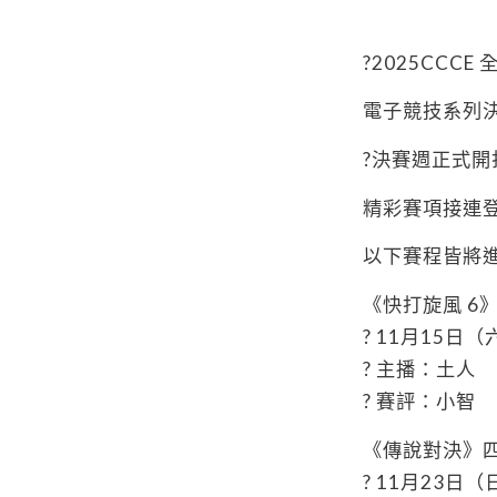
?2025CCC
電子競技系列決
?決賽週正式開
精彩賽項接連
以下賽程皆將進
《快打旋風 6
? 11月15日（六
? 主播：土人
? 賽評：小智
《傳說對決》四
? 11月23日（日