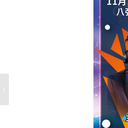
‼️「賽事實況轉播＿特戰
英豪」決賽延期公告‼️